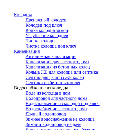
Перейти
к
Колодцы
основному
Дренажный колодец
содержанию
Колодец под ключ
Копка колодца зимой
Углубление колодцев
Чистка колодца
Чистка колодца под ключ
Канализация
Автономная канализация
Канализация для частного дома
Канализация из бетонных колец
Кольца ЖБ для колодца или септика
Септик для дачи из ЖБ колец
Септики из бетонных колец
Водоснабжение из колодца
Вода из колодца в дом
Водопровод для частного дома
Водоснабжение из колодца под ключ
Водоснабжение частного дома
Дачный водопровод
Зимнее водоснабжение из колодца
Зимний водопровод на даче
Копка траншеи под водоснабжение